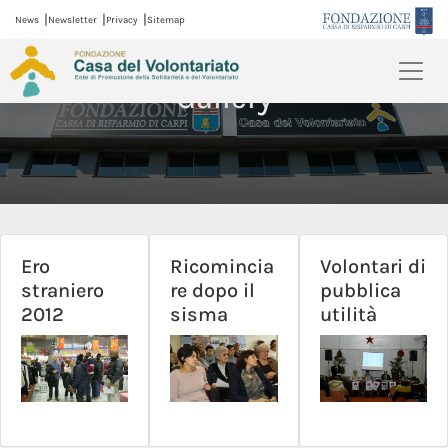
|
|
|
News
Newsletter
Privacy
Sitemap
Gallery
Ero
Ricomincia
Volontari di
straniero
re dopo il
pubblica
2012
sisma
utilità