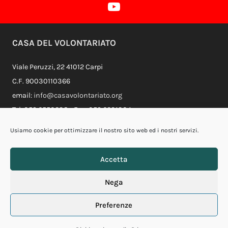
Profilo Youtube
CASA DEL VOLONTARIATO
Viale Peruzzi, 22 41012 Carpi
C.F. 90030110366
email:
info@casavolontariato.org
Tel. 059.6550238 - Fax. 059.6231304
Usiamo cookie per ottimizzare il nostro sito web ed i nostri servizi.
Sosteniamoci
Accetta
Casa della Felicità
Nega
Diventa volontario
News
Preferenze