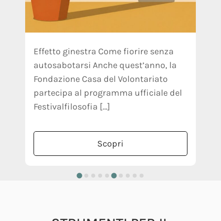
C
Un
Effetto ginestra Come fiorire senza
e
autosabotarsi Anche quest’anno, la
t
Fondazione Casa del Volontariato
s
partecipa al programma ufficiale del
u
Festivalfilosofia […]
Scopri