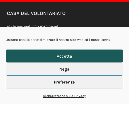
Profilo Youtube
CASA DEL VOLONTARIATO
Viale Peruzzi, 22 41012 Carpi
C.F. 90030110366
Usiamo cookie per ottimizzare il nostro sito web ed i nostri servizi.
email:
info@casavolontariato.org
Tel. 059.6550238 - Fax. 059.6231304
Accetta
Nega
Sosteniamoci
Preferenze
Casa della Felicità
Diventa volontario
Dichiarazione sulla Privacy
News
Newsletter