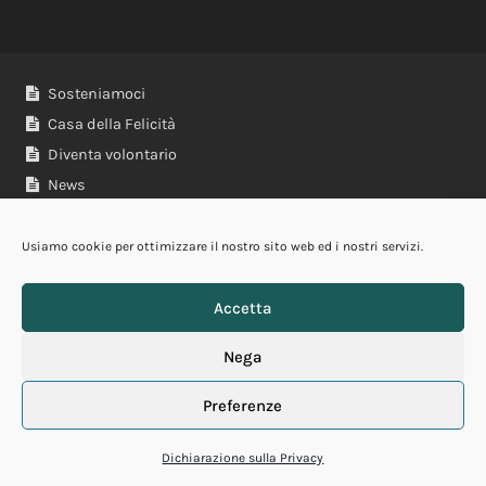
Sosteniamoci
Casa della Felicità
Diventa volontario
News
Usiamo cookie per ottimizzare il nostro sito web ed i nostri servizi.
Newsletter
Accetta
Privacy policy
Cookie policy
Nega
Gestisci cookie
Preferenze
Sitemap
Dichiarazione sulla Privacy
Produced by
Litoweb